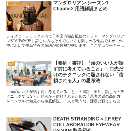
マンダロリアン シーズン1
エンタメ
Chapter2 用語解説まとめ
ディズニーデラックス内で日本国内独占配信のドラマ マンダロリア
ンSTARWARSに詳しい方もそうでない方も楽しめる作品ですが、作
中において作品特有の単語が多数飛び交います。ここではウーキーペ
ディアを参考にChapter2で登場する単語をまと...
【要約・書評】『頭のいい人が話
書評
す前に考えていること』｜口先だ
けのテクニックに騙されない「信
頼される人」の思考法
『頭のいい人が話す前に考えていること』の書評・要約。話し方のテ
クニックではなく、他者から信頼されるための「思考の質の高め方」
をコンサルの知見から徹底解説。「人と戦うな、課題と戦え」など、
実践的なコミュニケーションの黄金法則を紹介します。
DEATH STRANDING × J.F.REY
製品紹介
COLLABORATION EYEWEAR
DS SAM 製品紹介