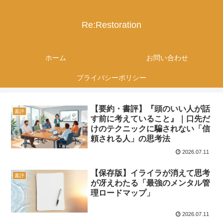
Re:Restoration
ホーム
お問い合わせ
プライバシーポリシー
【要約・書評】『頭のいい人が話
書評
す前に考えていること』｜口先だ
けのテクニックに騙されない「信
頼される人」の思考法
2026.07.11
【保存版】イライラが消えて思考
書評
が冴えわたる「最強のメンタル管
理ロードマップ」
2026.07.11