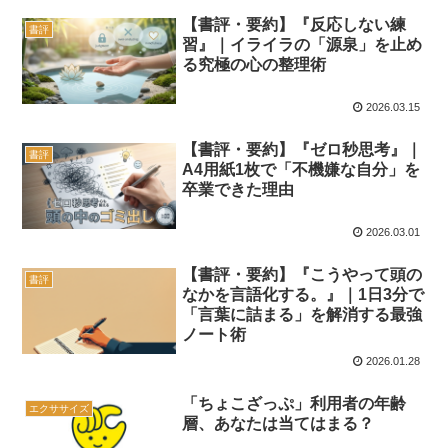
【書評・要約】『反応しない練
書評
習』｜イライラの「源泉」を止め
る究極の心の整理術
2026.03.15
【書評・要約】『ゼロ秒思考』｜
書評
A4用紙1枚で「不機嫌な自分」を
卒業できた理由
2026.03.01
【書評・要約】『こうやって頭の
書評
なかを言語化する。』｜1日3分で
「言葉に詰まる」を解消する最強
ノート術
2026.01.28
「ちょこざっぷ」利用者の年齢
エクササイズ
層、あなたは当てはまる？